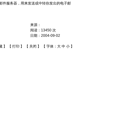
发送邮件服务器，用来发送或中转你发出的电子邮
来源：
阅读：
13450
次
日期：
2004-09-02
藏
】 【
打印
】 【
关闭
】 【 字体：
大
中
小
】