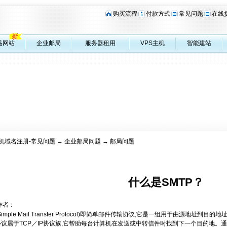
购买流程
付款方式
常见问题
在线
品网站
企业邮局
服务器租用
VPS主机
智能建站
机域名注册-常见问题
→
企业邮局问题
→ 邮局问题
什么是SMTP？
作者：
(Simple Mail Transfer Protocol)即简单邮件传输协议,它是一组用于由源地
P协议属于TCP／IP协议族,它帮助每台计算机在发送或中转信件时找到下一个目的地。通