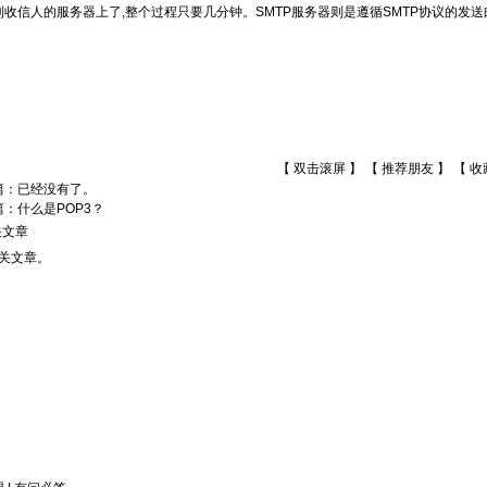
l寄到收信人的服务器上了,整个过程只要几分钟。SMTP服务器则是遵循SMTP协议的
【 双击滚屏 】 【
推荐朋友
】 【
收
篇：已经没有了。
篇：
什么是POP3？
关文章
关文章。