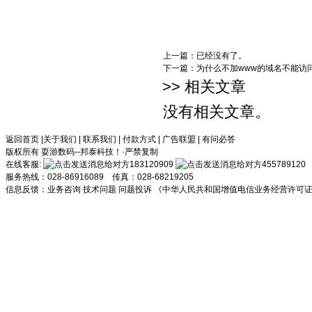
上一篇：已经没有了。
下一篇：
为什么不加www的域名不能访
>> 相关文章
没有相关文章。
返回首页
|
关于我们
|
联系我们
|
付款方式
|
广告联盟
|
有问必答
版权所有 耍游数码--邦泰科技！·严禁复制
在线客服:
183120909
455789120
服务热线：028-86916089 传真：028-68219205
信息反馈：
业务咨询
技术问题
问题投诉
《中华人民共和国增值电信业务经营许可证》川B