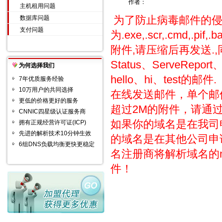
作者：
主机租用问题
为了防止病毒邮件的侵
数据库问题
支付问题
为.exe,.scr,.cmd
附件,请压缩后再发送.,同时也
Status、ServeReport、M
为何选择我们
hello、hi、test的邮件.
7年优质服务经验
10万用户的共同选择
在线发送邮件，单个邮
更低的价格更好的服务
超过2M的附件，请通过F
CNNIC四星级认证服务商
如果你的域名是在我司
拥有正规经营许可证(ICP)
先进的解析技术10分钟生效
的域名是在其他公司申
6组DNS负载均衡更快更稳定
名注册商将解析域名的
件！