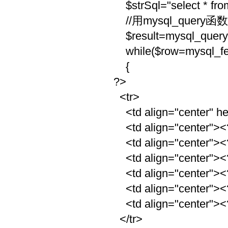
$strSql="select * from
//用mysql_query
$result=mysql_query(
while($row=mysql_
{
?>
<tr>
<td align="center" he
<td align="center"><?
<td align="center"><?
<td align="center"><
<td align="center"><?
<td align="center"><?
<td align="center"><?
</tr>