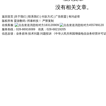
没有相关文章。
返回首页
|
关于我们
|
联系我们
|
付款方式
|
广告联盟
|
有问必答
版权所有 耍游数码--邦泰科技！·严禁复制
在线客服:
183120909
455789120
服务热线：028-86916089 传真：028-68219205
信息反馈：
业务咨询
技术问题
问题投诉
《中华人民共和国增值电信业务经营许可证》川B