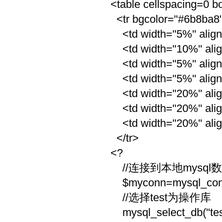
<table cellspacing=0 b
<tr bgcolor="#6b8ba8"
<td width="5%" align
<td width="10%" alig
<td width="5%" align
<td width="5%" align
<td width="20%" ali
<td width="20%" ali
<td width="20%" ali
</tr>
<?
//连接到本地mysql
$myconn=mysql_connect
//选择test为操作库
mysql_select_db("tes