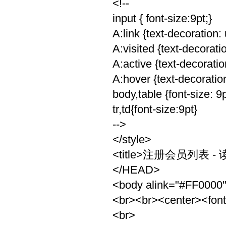
<!--
input { font-size:9pt;}
A:link {text-decoration:
A:visited {text-decorati
A:active {text-decoratio
A:hover {text-decoratio
body,table {font-size: 9p
tr,td{font-size:9pt}
-->
</style>
<title>注册会员列表 - 读
</HEAD>
<body alink="#FF0000"
<br><br><center><fon
<br>