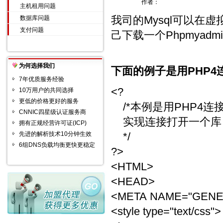
作者：
主机租用问题
我司的Mysql可以在虚
数据库问题
支付问题
己下载一个Phpmya
为何选择我们
下面的例子是用PHP4
7年优质服务经验
<?
10万用户的共同选择
更低的价格更好的服务
/*本例是用PHP4连
CNNIC四星级认证服务商
实现连接打开一个库
拥有正规经营许可证(ICP)
先进的解析技术10分钟生效
*/
6组DNS负载均衡更快更稳定
?>
<HTML>
<HEAD>
<META NAME="GENERAT
<style type="text/css">