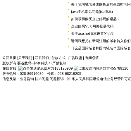
关于我司域名修改解析后的生效时间问
java主机常见问题(jsp版本)
如何获得购买企业邮局的赠品？
企业邮局V5.0网页登录代码
关于asp.net版本设置的说明
请问我想把在新网注册的域名转入你们
什么是国际域名和国内域名？国际域名
返回首页
|
关于我们
|
联系我们
|
付款方式
|
广告联盟
|
有问必答
版权所有 耍游数码--邦泰科技！·严禁复制
在线客服:
183120909
455789120
服务热线：028-86916089 传真：028-68219205
信息反馈：
业务咨询
技术问题
问题投诉
《中华人民共和国增值电信业务经营许可证》川B